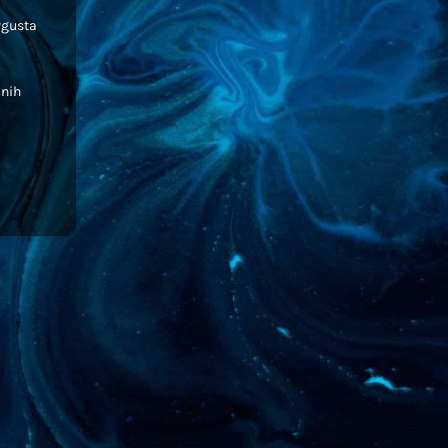
avgusta
lnih