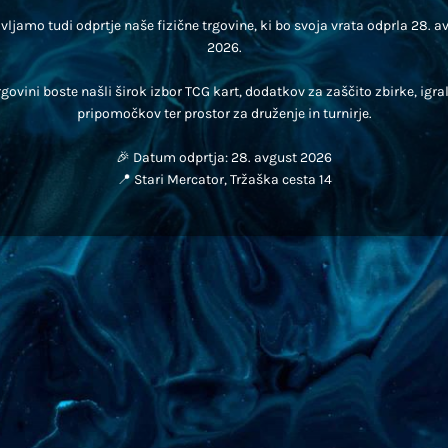
vljamo tudi odprtje naše fizične trgovine, ki bo svoja vrata odprla 28. 
2026.
rgovini boste našli širok izbor TCG kart, dodatkov za zaščito zbirke, igra
pripomočkov ter prostor za druženje in turnirje.
🎉 Datum odprtja: 28. avgust 2026
📍 Stari Mercator, Tržaška cesta 14