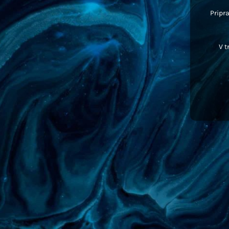
Pripra
V t