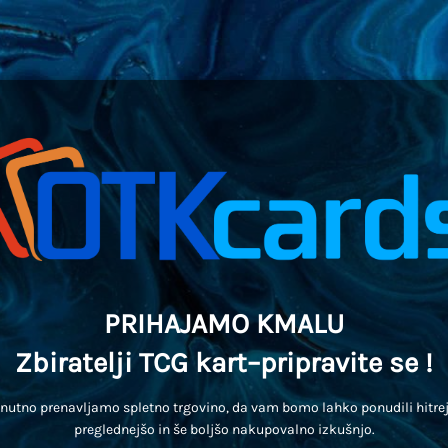
PRIHAJAMO KMALU
Zbiratelji TCG kart–pripravite se !
enutno prenavljamo spletno trgovino, da vam bomo lahko ponudili hitrej
preglednejšo in še boljšo nakupovalno izkušnjo.