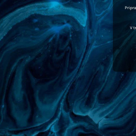
Pripra
V t