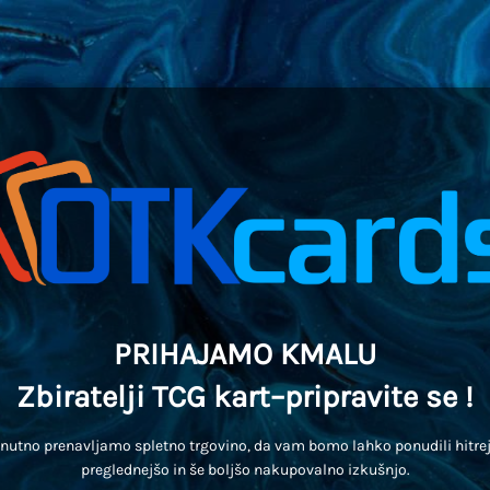
PRIHAJAMO KMALU
Zbiratelji TCG kart–pripravite se !
enutno prenavljamo spletno trgovino, da vam bomo lahko ponudili hitrej
preglednejšo in še boljšo nakupovalno izkušnjo.