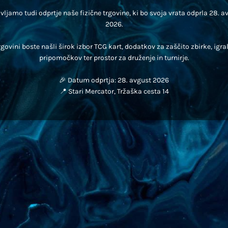
vljamo tudi odprtje naše fizične trgovine, ki bo svoja vrata odprla 28. 
2026.
rgovini boste našli širok izbor TCG kart, dodatkov za zaščito zbirke, igra
pripomočkov ter prostor za druženje in turnirje.
🎉 Datum odprtja: 28. avgust 2026
📍 Stari Mercator, Tržaška cesta 14