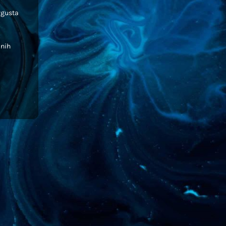
avgusta
lnih