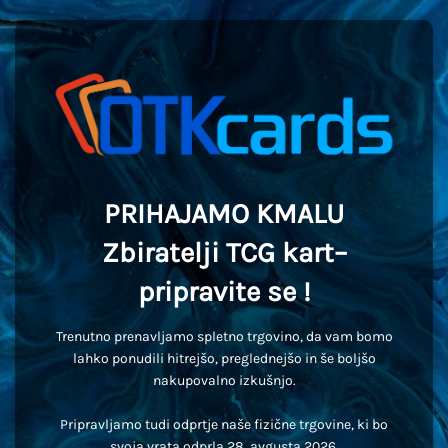
PRIHAJAMO KMALU
Zbiratelji TCG kart–
pripravite se !
Trenutno prenavljamo spletno trgovino, da vam bomo
lahko ponudili hitrejšo, preglednejšo in še boljšo
nakupovalno izkušnjo.
Pripravljamo tudi odprtje naše fizične trgovine, ki bo
svoja vrata odprla 28. avgusta 2026.